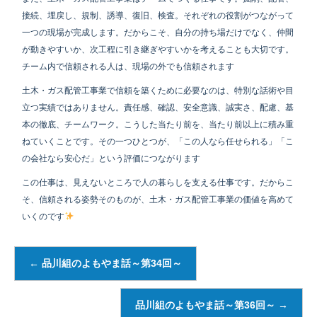
接続、埋戻し、規制、誘導、復旧、検査。それぞれの役割がつながって
一つの現場が完成します。だからこそ、自分の持ち場だけでなく、仲間
が動きやすいか、次工程に引き継ぎやすいかを考えることも大切です。
チーム内で信頼される人は、現場の外でも信頼されます
土木・ガス配管工事業で信頼を築くために必要なのは、特別な話術や目
立つ実績ではありません。責任感、確認、安全意識、誠実さ、配慮、基
本の徹底、チームワーク。こうした当たり前を、当たり前以上に積み重
ねていくことです。その一つひとつが、「この人なら任せられる」「こ
の会社なら安心だ」という評価につながります
この仕事は、見えないところで人の暮らしを支える仕事です。だからこ
そ、信頼される姿勢そのものが、土木・ガス配管工事業の価値を高めて
いくのです
←
品川組のよもやま話～第34回～
品川組のよもやま話～第36回～
→