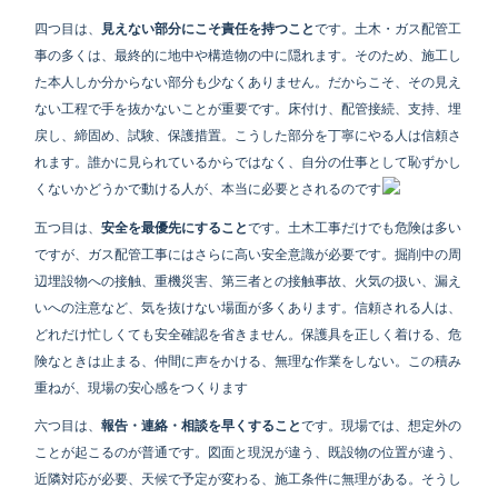
四つ目は、
見えない部分にこそ責任を持つこと
です。土木・ガス配管工
事の多くは、最終的に地中や構造物の中に隠れます。そのため、施工し
た本人しか分からない部分も少なくありません。だからこそ、その見え
ない工程で手を抜かないことが重要です。床付け、配管接続、支持、埋
戻し、締固め、試験、保護措置。こうした部分を丁寧にやる人は信頼さ
れます。誰かに見られているからではなく、自分の仕事として恥ずかし
くないかどうかで動ける人が、本当に必要とされるのです
五つ目は、
安全を最優先にすること
です。土木工事だけでも危険は多い
ですが、ガス配管工事にはさらに高い安全意識が必要です。掘削中の周
辺埋設物への接触、重機災害、第三者との接触事故、火気の扱い、漏え
いへの注意など、気を抜けない場面が多くあります。信頼される人は、
どれだけ忙しくても安全確認を省きません。保護具を正しく着ける、危
険なときは止まる、仲間に声をかける、無理な作業をしない。この積み
重ねが、現場の安心感をつくります
六つ目は、
報告・連絡・相談を早くすること
です。現場では、想定外の
ことが起こるのが普通です。図面と現況が違う、既設物の位置が違う、
近隣対応が必要、天候で予定が変わる、施工条件に無理がある。そうし