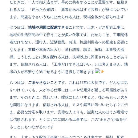
たときに、一人で抱え込まず、早めに共有することが重要です。信頼さ
れる人は、「迷ったら確認」「異常があればすぐ共有」が身についてい
ます。問題を小さいうちに止められる人は、現場全体から頼られます
七つ目は、
地域や周囲に配慮できること
です。土木・ガス配管工事は、
地域の生活空間の中で行うことが多い仕事です。だからこそ、工事関係
者だけでなく、通行人、近隣住民、お店、施設利用者への配慮も必要に
なります。重機や車両の出入り、通行誘導、騒音、振動、工事後の清
掃。こうしたことに気を配れる人は、技術以上に評価されることがあり
ます。信頼される人は、「工事だけできればいい」とは考えません。地
域の人が不安なく過ごせるように意識して動きます
八つ目は、
ごまかさないこと
です。これは非常に大切です。どんなに気
をつけていても、人がやる仕事にはミスや想定外が起こる可能性があり
ます。そのときに、隠したり、曖昧にしたりすると、後からもっと大き
な問題になります。信頼される人は、ミスや異常に気づいたらすぐに伝
え、必要な対応を取ります。完璧な人よりも、誠実な人のほうが現場で
は信頼されます。とくにガスに関わる工事では、この“正直さ”が命を守
ることにもつながるのです
また、土木・ガス配管工事業はチームでつくる仕事です。掘削、配管、