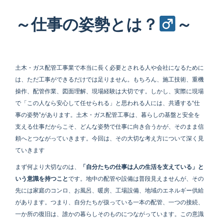
～仕事の姿勢とは？‍
～
土木・ガス配管工事業で本当に長く必要とされる人や会社になるために
は、ただ工事ができるだけでは足りません。もちろん、施工技術、重機
操作、配管作業、図面理解、現場経験は大切です。しかし、実際に現場
で「この人なら安心して任せられる」と思われる人には、共通する“仕
事の姿勢”があります。土木・ガス配管工事は、暮らしの基盤と安全を
支える仕事だからこそ、どんな姿勢で仕事に向き合うかが、そのまま信
頼へとつながっていきます。今回は、その大切な考え方について深く見
ていきます
まず何より大切なのは、
「自分たちの仕事は人の生活を支えている」と
いう意識を持つこと
です。地中の配管や設備は普段見えませんが、その
先には家庭のコンロ、お風呂、暖房、工場設備、地域のエネルギー供給
があります。つまり、自分たちが扱っている一本の配管、一つの接続、
一か所の復旧は、誰かの暮らしそのものにつながっています。この意識