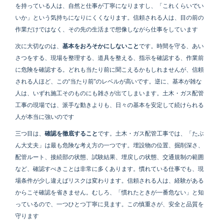
を持っている人は、自然と仕事が丁寧になりますし、「これくらいでい
いか」という気持ちになりにくくなります。信頼される人は、目の前の
作業だけではなく、その先の生活まで想像しながら仕事をしています
次に大切なのは、
基本をおろそかにしないこと
です。時間を守る、あい
さつをする、現場を整理する、道具を整える、指示を確認する、作業前
に危険を確認する。どれも当たり前に聞こえるかもしれませんが、信頼
される人ほど、この“当たり前”のレベルが高いです。逆に、基本が雑な
人は、いずれ施工そのものにも雑さが出てしまいます。土木・ガス配管
工事の現場では、派手な動きよりも、日々の基本を安定して続けられる
人が本当に強いのです
三つ目は、
確認を徹底すること
です。土木・ガス配管工事では、「たぶ
ん大丈夫」は最も危険な考え方の一つです。埋設物の位置、掘削深さ、
配管ルート、接続部の状態、試験結果、埋戻しの状態、交通規制の範囲
など、確認すべきことは非常に多くあります。慣れている仕事でも、現
場条件が少し違えばリスクは変わります。信頼される人は、経験がある
からこそ確認を省きません。むしろ、「慣れたときが一番危ない」と知
っているので、一つひとつ丁寧に見ます。この慎重さが、安全と品質を
守ります