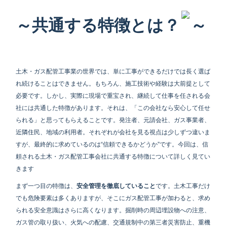
～共通する特徴とは？
～
土木・ガス配管工事業の世界では、単に工事ができるだけでは長く選ば
れ続けることはできません。もちろん、施工技術や経験は大前提として
必要です。しかし、実際に現場で重宝され、継続して仕事を任される会
社には共通した特徴があります。それは、「この会社なら安心して任せ
られる」と思ってもらえることです。発注者、元請会社、ガス事業者、
近隣住民、地域の利用者。それぞれが会社を見る視点は少しずつ違いま
すが、最終的に求めているのは“信頼できるかどうか”です。今回は、信
頼される土木・ガス配管工事会社に共通する特徴について詳しく見てい
きます
まず一つ目の特徴は、
安全管理を徹底していること
です。土木工事だけ
でも危険要素は多くありますが、そこにガス配管工事が加わると、求め
られる安全意識はさらに高くなります。掘削時の周辺埋設物への注意、
ガス管の取り扱い、火気への配慮、交通規制中の第三者災害防止、重機