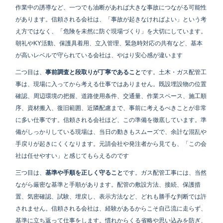
作業中の誘導など、一つでも油断があれば大きな事故につながる可能性
があります。信頼される会社は、「事故が起きなければよい」という考
え方ではなく、「危険を未然に防ぐ現場づくり」を大切にしています。
朝礼やKY活動、保護具着用、立入管理、緊急時対応の共有など、基本
が高いレベルで守られている会社は、やはり安心感が違います
二つ目は、
事前調査と段取りが丁寧であること
です。土木・ガス配管工
事は、現場に入ってから考える仕事ではありません。既設埋設物の位置
確認、周辺環境の把握、道路使用条件、交通量、作業スペース、施工順
序、資材搬入、復旧範囲、近隣配慮まで、事前に考えるべきことが非常
に多い仕事です。信頼される会社ほど、この準備を徹底しています。準
備がしっかりしている現場は、当日の動きもスムーズで、余計な混乱や
手戻りが起きにくくなります。元請会社や発注者から見ても、「この会
社は任せやすい」と感じてもらえるのです
三つ目は、
基準や手順を正しく守ること
です。ガス配管工事には、当然
ながら厳密な基準と手順があります。配管の敷設方法、接続、保護措
置、気密確認、試験、埋戻し、表示方法など、どれも勝手な判断では許
されません。信頼される会社は、経験があるからこそ自己流に走らず、
基準に立ち返って仕事をします。慣れからくる省略や思い込みを防ぎ、