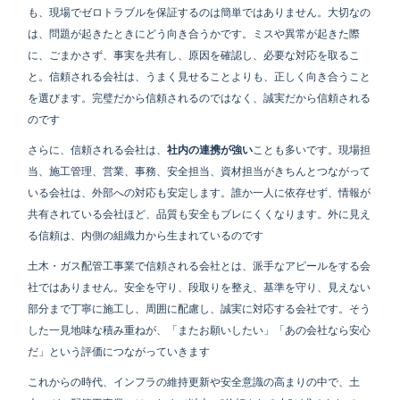
も、現場でゼロトラブルを保証するのは簡単ではありません。大切なの
は、問題が起きたときにどう向き合うかです。ミスや異常が起きた際
に、ごまかさず、事実を共有し、原因を確認し、必要な対応を取るこ
と。信頼される会社は、うまく見せることよりも、正しく向き合うこと
を選びます。完璧だから信頼されるのではなく、誠実だから信頼される
のです
さらに、信頼される会社は、
社内の連携が強い
ことも多いです。現場担
当、施工管理、営業、事務、安全担当、資材担当がきちんとつながって
いる会社は、外部への対応も安定します。誰か一人に依存せず、情報が
共有されている会社ほど、品質も安全もブレにくくなります。外に見え
る信頼は、内側の組織力から生まれているのです
土木・ガス配管工事業で信頼される会社とは、派手なアピールをする会
社ではありません。安全を守り、段取りを整え、基準を守り、見えない
部分まで丁寧に施工し、周囲に配慮し、誠実に対応する会社です。そう
した一見地味な積み重ねが、「またお願いしたい」「あの会社なら安心
だ」という評価につながっていきます
これからの時代、インフラの維持更新や安全意識の高まりの中で、土