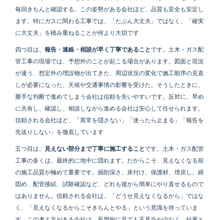
毎回きちんと確認する。この姿勢がある会社ほど、品質も安全も安定し
ます。特にガスに関わる工事では、「たぶん大丈夫」ではなく、「確実
に大丈夫」を積み重ねることが何より大切です
四つ目は、
報告・連絡・相談が早く丁寧であること
です。土木・ガス配
管工事の現場では、予想外のことが起こる場合があります。図面と現況
が違う、想定外の埋設物が出てきた、周辺状況の変化で施工順序の見直
しが必要になった、天候や交通事情の影響を受けた。そうしたときに、
勝手な判断で進めてしまう会社は信頼を失いやすいです。反対に、早め
に共有し、確認し、相談しながら進める会社は安心して任せられます。
信頼される会社ほど、「異常を隠さない」「迷ったら止まる」「報告を
先送りしない」を徹底しています
五つ目は、
見えない部分まで丁寧に施工すること
です。土木・ガス配管
工事の多くは、最終的に地中に隠れます。だからこそ、見えなくなる前
の施工品質が極めて重要です。掘削深さ、床付け、保護材、埋戻し、締
固め、配管接続、試験確認など、どれも後から簡単にやり直せるもので
はありません。信頼される会社は、「どうせ見えなくなるから」ではな
く、「見えなくなるからこそきちんとやる」という意識を持っていま
す。この考え方がある会社は、長期的に見ても不具合が少なく、結果と