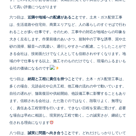
して高い評価につながります
六つ目は、
近隣や地域への配慮があること
です。土木・ガス配管工事
は、生活道路や住宅街、商業エリアなど、人の暮らしのすぐそばで行わ
れることが多い仕事です。そのため、工事中の対応が地域からの印象を
大きく左右します。作業前後のあいさつ、規制中の丁寧な誘導、泥や土
砂の清掃、騒音への気遣い、通行しやすさへの配慮。こうしたことがで
きる会社は、技術面だけでなく人としても信頼されやすくなります。地
域の中で仕事をする以上、施工そのものだけでなく、現場のふるまいも
会社の価値になるのです
七つ目は、
納期と工程に責任を持つこと
です。土木・ガス配管工事は、
多くの場合、元請会社や公共工程、他工種の流れの中で動いています。
自社の遅れが、舗装復旧や供給開始、他設備工事に影響することもあり
ます。信頼される会社は、ただ急ぐのではなく、段取りよく、無理な
く、責任ある工程管理を行います。できない日程を安易に受けず、必要
な場合は早めに相談し、現実的な工程で動く。この誠実さが、継続して
任される理由になります
八つ目は、
誠実に問題へ向き合うこと
です。どれだけしっかりしていて