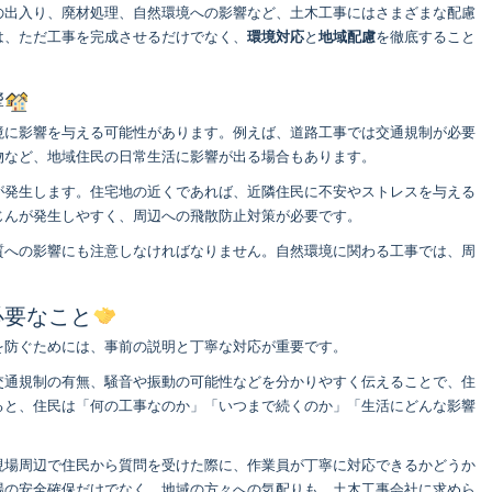
の出入り、廃材処理、自然環境への影響など、土木工事にはさまざまな配慮
は、ただ工事を完成させるだけでなく、
環境対応
と
地域配慮
を徹底すること
響
境に影響を与える可能性があります。例えば、道路工事では交通規制が必要
物など、地域住民の日常生活に影響が出る場合もあります。
が発生します。住宅地の近くであれば、近隣住民に不安やストレスを与える
じんが発生しやすく、周辺への飛散防止対策が必要です。
質への影響にも注意しなければなりません。自然環境に関わる工事では、周
。
必要なこと
を防ぐためには、事前の説明と丁寧な対応が重要です。
交通規制の有無、騒音や振動の可能性などを分かりやすく伝えることで、住
ると、住民は「何の工事なのか」「いつまで続くのか」「生活にどんな影響
現場周辺で住民から質問を受けた際に、作業員が丁寧に対応できるかどうか
場の安全確保だけでなく、地域の方々への気配りも、土木工事会社に求めら