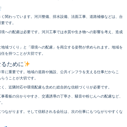
きく関わっています。河川整備、排水設備、法面工事、道路補修などは、台
重要です。
環境への配慮は必要です。河川工事では水質や生き物への影響を考え、造成
な地域づくり」と「環境への配慮」を両立する姿勢が求められます。地域を
責任を持つことが大切です。
なるために
非常に重要です。地域の道路や施設、公共インフラを支える仕事だからこ
もらうことが大切です。
なく、近隣対応や環境配慮も含めた総合的な信頼づくりが必要です。
工事看板の分かりやすさ、交通誘導の丁寧さ、騒音や粉じんへの配慮など、
す。
につながります。そして信頼される会社は、次の仕事にもつながりやすくな