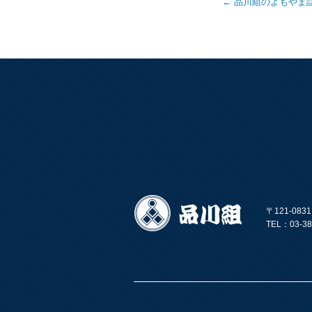
←
品川組のよもやま
〒121-08
TEL：03-38