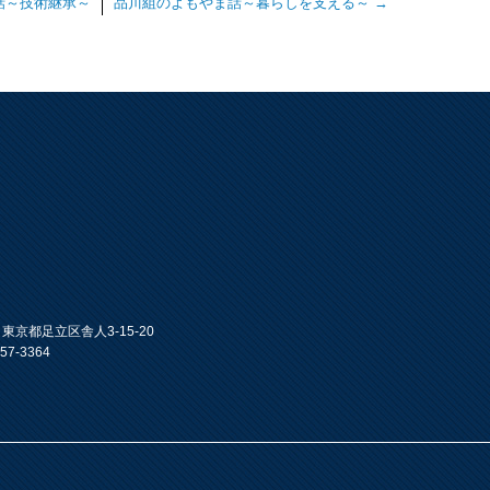
話～技術継承～
品川組のよもやま話～暮らしを支える～
→
31 東京都足立区舎人3-15-20
57-3364