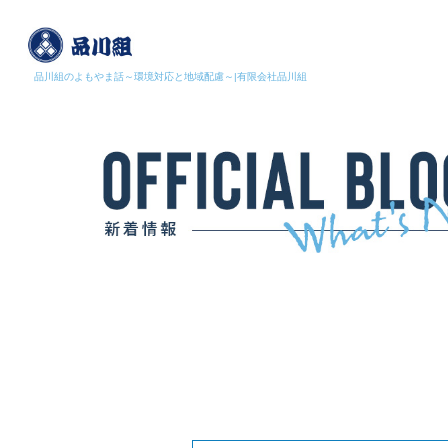
品川組のよもやま話～環境対応と地域配慮～|有限会社品川組