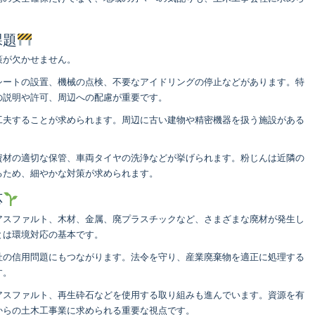
課題
策が欠かせません。
シートの設置、機械の点検、不要なアイドリングの停止などがあります。特
の説明や許可、周辺への配慮が重要です。
工夫することが求められます。周辺に古い建物や精密機器を扱う施設がある
資材の適切な保管、車両タイヤの洗浄などが挙げられます。粉じんは近隣の
るため、細やかな対策が求められます。
応
アスファルト、木材、金属、廃プラスチックなど、さまざまな廃材が発生し
とは環境対応の基本です。
社の信用問題にもつながります。法令を守り、産業廃棄物を適正に処理する
す。
アスファルト、再生砕石などを使用する取り組みも進んでいます。資源を有
からの土木工事業に求められる重要な視点です。