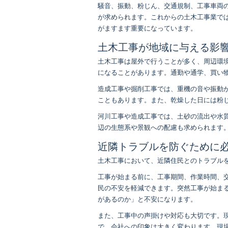
騒音、振動、粉じん、交通規制、工事車両
が求められます。これからの土木工事業で
がますます重要になっています。
土木工事が地域に与える影
土木工事は屋外で行うことが多く、周辺環
になることがあります。通勤や通学、買い
造成工事や掘削工事では、重機の音や振動
こともあります。また、乾燥した日には粉
河川工事や造成工事では、土砂の流出や水
辺の生態系や景観への配慮も求められます
近隣トラブルを防ぐために
土木工事において、近隣住民とのトラブル
工事が始まる前に、工事期間、作業時間、
民の不安を軽減できます。突然工事が始ま
があるのか」と不安になります。
また、工事中の声掛けや対応も大切です。
で、会社への印象は大きく変わります。現