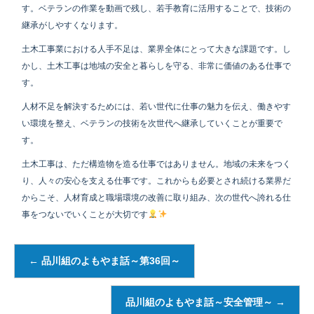
す。ベテランの作業を動画で残し、若手教育に活用することで、技術の
継承がしやすくなります。
土木工事業における人手不足は、業界全体にとって大きな課題です。し
かし、土木工事は地域の安全と暮らしを守る、非常に価値のある仕事で
す。
人材不足を解決するためには、若い世代に仕事の魅力を伝え、働きやす
い環境を整え、ベテランの技術を次世代へ継承していくことが重要で
す。
土木工事は、ただ構造物を造る仕事ではありません。地域の未来をつく
り、人々の安心を支える仕事です。これからも必要とされ続ける業界だ
からこそ、人材育成と職場環境の改善に取り組み、次の世代へ誇れる仕
事をつないでいくことが大切です
←
品川組のよもやま話～第36回～
品川組のよもやま話～安全管理～
→