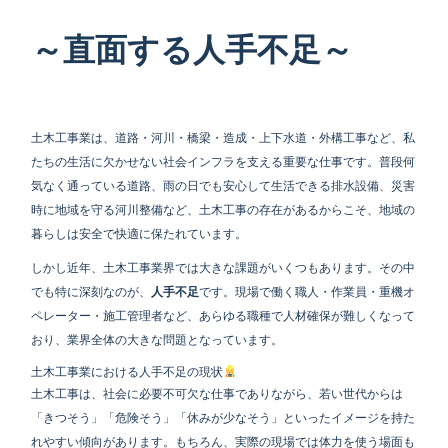
～直面する人手不足～
土木工事業は、道路・河川・橋梁・造成・上下水道・外構工事など、私
たちの生活に欠かせない社会インフラを支える重要な仕事です。普段何
気なく通っている道路、雨の日でも安心して生活できる排水設備、災害
時に地域を守る河川整備など、土木工事の存在があるからこそ、地域の
暮らしは安全で快適に保たれています。
しかし近年、土木工事業界では大きな課題がいくつもあります。その中
でも特に深刻なのが、
人手不足
です。現場で働く職人・作業員・重機オ
ペレーター・施工管理者など、あらゆる職種で人材確保が難しくなって
おり、業界全体の大きな問題となっています。
土木工事業における人手不足の現状
土木工事は、社会に必要不可欠な仕事でありながら、若い世代からは
「きつそう」「危険そう」「休みが少なそう」といったイメージを持た
れやすい傾向があります。もちろん、実際の現場では体力を使う場面も