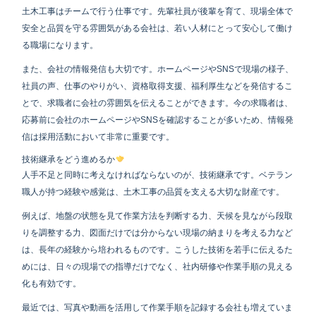
土木工事はチームで行う仕事です。先輩社員が後輩を育て、現場全体で
安全と品質を守る雰囲気がある会社は、若い人材にとって安心して働け
る職場になります。
また、会社の情報発信も大切です。ホームページやSNSで現場の様子、
社員の声、仕事のやりがい、資格取得支援、福利厚生などを発信するこ
とで、求職者に会社の雰囲気を伝えることができます。今の求職者は、
応募前に会社のホームページやSNSを確認することが多いため、情報発
信は採用活動において非常に重要です。
技術継承をどう進めるか
人手不足と同時に考えなければならないのが、技術継承です。ベテラン
職人が持つ経験や感覚は、土木工事の品質を支える大切な財産です。
例えば、地盤の状態を見て作業方法を判断する力、天候を見ながら段取
りを調整する力、図面だけでは分からない現場の納まりを考える力など
は、長年の経験から培われるものです。こうした技術を若手に伝えるた
めには、日々の現場での指導だけでなく、社内研修や作業手順の見える
化も有効です。
最近では、写真や動画を活用して作業手順を記録する会社も増えていま