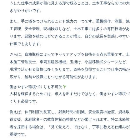
うした仕事の成果が目に見える形で残ることは、土木工事ならではの大
きなやりがいです。
また、手に職をつけられることも魅力の一つです。重機操作、測量、施
工管理、安全管理、現場段取りなど、土木工事には多くの専門技術があ
ります。経験を積むほどできることが増え、自分の成長を実感しやすい
仕事でもあります。
さらに、資格取得によってキャリアアップを目指せる点も重要です。土
木施工管理技士、車両系建設機械、玉掛け、小型移動式クレーンなど、
現場で活かせる資格は多くあります。資格を取得することで仕事の幅が
広がり、給与や役職にもつながる可能性があります。
働きやすい環境づくりも不可欠
人材を確保するためには、求人を出すだけではなく、働きやすい環境づ
くりも必要です。
例えば、休日制度の見直し、残業時間の削減、安全教育の徹底、資格取
得支援、未経験者への教育体制の整備などが挙げられます。特に未経験
者を採用する場合は、「見て覚えろ」ではなく、丁寧に教える仕組みが
重要です。