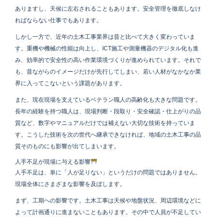
ありますし、天候に左右されることもあります。安全管理を徹底しなけ
ればならない仕事でもあります。
しかし一方で、近年の土木工事業界は昔と比べて大きく変わっていま
す。重機や機械の性能は向上し、ICT施工や測量機器のデジタル化も進
み、効率的で安全性の高い作業環境づくりが進められています。それで
も、昔ながらのイメージだけが先行してしまい、若い人材がなかなか業
界に入ってこないという課題があります。
また、現在現場を支えているベテラン職人の高齢化も大きな問題です。
長年の経験を持つ職人は、現場判断・段取り・安全確認・仕上がりの品
質など、数字やマニュアルだけでは補えない大切な技術を持っていま
す。こうした技術を次の世代へ継承できなければ、地域の土木工事の品
質そのものにも影響が出てしまいます。
人手不足が現場に与える影響
人手不足は、単に「人が足りない」というだけの問題ではありません。
現場全体にさまざまな影響を及ぼします。
まず、工期への影響です。土木工事は天候や地盤状況、周辺環境などに
よって計画通りに進まないこともあります。その中で人員が不足してい