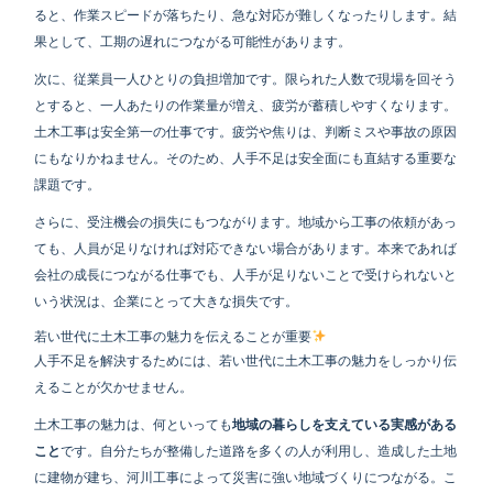
ると、作業スピードが落ちたり、急な対応が難しくなったりします。結
果として、工期の遅れにつながる可能性があります。
次に、従業員一人ひとりの負担増加です。限られた人数で現場を回そう
とすると、一人あたりの作業量が増え、疲労が蓄積しやすくなります。
土木工事は安全第一の仕事です。疲労や焦りは、判断ミスや事故の原因
にもなりかねません。そのため、人手不足は安全面にも直結する重要な
課題です。
さらに、受注機会の損失にもつながります。地域から工事の依頼があっ
ても、人員が足りなければ対応できない場合があります。本来であれば
会社の成長につながる仕事でも、人手が足りないことで受けられないと
いう状況は、企業にとって大きな損失です。
若い世代に土木工事の魅力を伝えることが重要
人手不足を解決するためには、若い世代に土木工事の魅力をしっかり伝
えることが欠かせません。
土木工事の魅力は、何といっても
地域の暮らしを支えている実感がある
こと
です。自分たちが整備した道路を多くの人が利用し、造成した土地
に建物が建ち、河川工事によって災害に強い地域づくりにつながる。こ