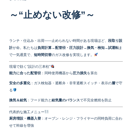
～“止めない改修”～
ランチ・仕込み・出荷――止められない時間がある現場ほど、
段取り設
計
が命。私たちは
負荷計算→配管径・圧力設計→換気・検知→試運転
ま
で一気通貫で、
短時間切替
のガス改修を実現します。
現場で効く“設計の三本柱”
能力に合った配管径
：同時使用機器から
圧力損失
を算出
安全の多重化
：ガス検知器・遮断弁・非常遮断スイッチ・表示の
層
で守
る
換気＆給気
：フード能力と
給気量のバランス
で不完全燃焼を防止
代表的な施工メニュー
厨房増設・機器入替
：オーブン・レンジ・フライヤーの同時負荷に合わ
せて幹線を増強