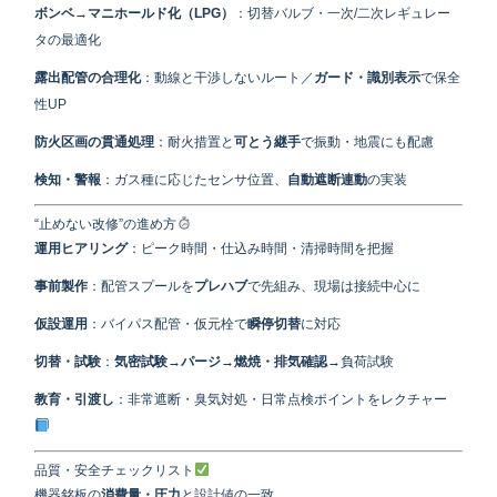
ボンベ→マニホールド化（LPG）
：切替バルブ・一次/二次レギュレー
タの最適化
露出配管の合理化
：動線と干渉しないルート／
ガード・識別表示
で保全
性UP
防火区画の貫通処理
：耐火措置と
可とう継手
で振動・地震にも配慮
検知・警報
：ガス種に応じたセンサ位置、
自動遮断連動
の実装
“止めない改修”の進め方
運用ヒアリング
：ピーク時間・仕込み時間・清掃時間を把握
事前製作
：配管スプールを
プレハブ
で先組み、現場は接続中心に
仮設運用
：バイパス配管・仮元栓で
瞬停切替
に対応
切替・試験
：
気密試験→パージ→燃焼・排気確認
→負荷試験
教育・引渡し
：非常遮断・臭気対処・日常点検ポイントをレクチャー
品質・安全チェックリスト
機器銘板の
消費量・圧力
と設計値の一致