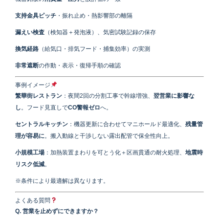
支持金具ピッチ
・振れ止め・熱影響部の離隔
漏えい検査
（検知器＋発泡液）、気密試験記録の保存
換気経路
（給気口・排気フード・捕集効率）の実測
非常遮断
の作動・表示・復帰手順の確認
事例イメージ
繁華街レストラン
：夜間2回の分割工事で幹線増強、
翌営業に影響な
し
。フード見直しで
CO警報ゼロ
へ。
セントラルキッチン
：機器更新に合わせてマニホールド最適化、
残量管
理が容易に
。搬入動線と干渉しない露出配管で保全性向上。
小規模工場
：加熱装置まわりを可とう化＋区画貫通の耐火処理、
地震時
リスク低減
。
※条件により最適解は異なります。
よくある質問
Q. 営業を止めずにできますか？