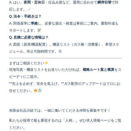
A. はい。
夜間・定休日
・仕込み後など、運用に合わせて
瞬停切替
で対
応します。
Q. 法令・手続きは？
A. 関係基準に
準拠
し、必要な届出・検査は事前にご案内。書類作成も
サポートします。
Q. 見積に必要な情報は？
A. 図面（厨房/機器配置）、機器リスト（ガス種・消費量）、希望スケ
ジュール、停止可能時間です。
まずはご相談ください
現地写真・機器リストをお送りいただければ、
概略ルート案と概算
をス
ピーディにご提示。
**売上を止めず、安全を底上げ。**ガス配管のアップデートはプロにお
任せください。
有限会社品川組では、一緒に働いてくださる仲間を募集中です！
私たちが採用で最も重視するのは「人柄」。ぜひ求人情報ページをご覧
ください。