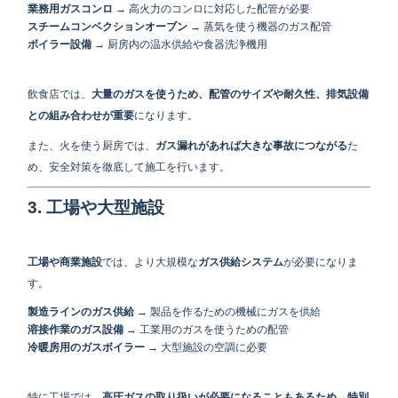
業務用ガスコンロ
→ 高火力のコンロに対応した配管が必要
スチームコンベクションオーブン
→ 蒸気を使う機器のガス配管
ボイラー設備
→ 厨房内の温水供給や食器洗浄機用
飲食店では、
大量のガスを使うため、配管のサイズや耐久性、排気設備
との組み合わせが重要
になります。
また、火を使う厨房では、
ガス漏れがあれば大きな事故につながる
た
め、安全対策を徹底して施工を行います。
3. 工場や大型施設
工場や商業施設
では、より大規模な
ガス供給システム
が必要になりま
す。
製造ラインのガス供給
→ 製品を作るための機械にガスを供給
溶接作業のガス設備
→ 工業用のガスを使うための配管
冷暖房用のガスボイラー
→ 大型施設の空調に必要
特に工場では、
高圧ガスの取り扱いが必要になることもあるため、特別