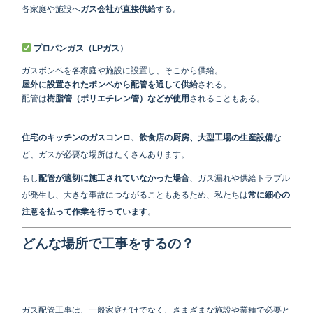
各家庭や施設へ
ガス会社が直接供給
する。
プロパンガス（LPガス）
ガスボンベを各家庭や施設に設置し、そこから供給。
屋外に設置されたボンベから配管を通して供給
される。
配管は
樹脂管（ポリエチレン管）などが使用
されることもある。
住宅のキッチンのガスコンロ、飲食店の厨房、大型工場の生産設備
な
ど、ガスが必要な場所はたくさんあります。
もし
配管が適切に施工されていなかった場合
、ガス漏れや供給トラブル
が発生し、大きな事故につながることもあるため、私たちは
常に細心の
注意を払って作業を行っています
。
どんな場所で工事をするの？
ガス配管工事は、一般家庭だけでなく、さまざまな施設や業種で必要と