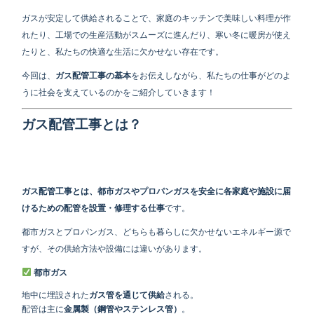
ガスが安定して供給されることで、家庭のキッチンで美味しい料理が作
れたり、工場での生産活動がスムーズに進んだり、寒い冬に暖房が使え
たりと、私たちの快適な生活に欠かせない存在です。
今回は、
ガス配管工事の基本
をお伝えしながら、私たちの仕事がどのよ
うに社会を支えているのかをご紹介していきます！
ガス配管工事とは？
ガス配管工事とは、都市ガスやプロパンガスを安全に各家庭や施設に届
けるための配管を設置・修理する仕事
です。
都市ガスとプロパンガス、どちらも暮らしに欠かせないエネルギー源で
すが、その供給方法や設備には違いがあります。
都市ガス
地中に埋設された
ガス管を通じて供給
される。
配管は主に
金属製（鋼管やステンレス管）
。